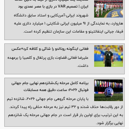
ایران | تصمیم VAR در بازی با مصر عمدی بود
شهروند ایرانی-آمریکایی و استاد سابق دانشگاه
هاروارد، به نمایندگی از ۹۱ میلیون ایرانی شکایتی ۱ میلیارد دلاری علیه
فیفا، جیانی اینفانتینو و مقامات این سازمان تنظیم کرده است.
فغانی اینگونه رونالدو را شاکی و کلافه کرد+عکس
علیرضا فغانی قضاوت بازی پرتغال و کلمبیا را برعهده
داشت.
برنامه کامل مرحله یک‌شانزدهم نهایی جام جهانی
فوتبال ۲۰۲۶؛ ساعت دقیق همه مسابقات
با پایان مرحله گروهی جام جهانی ۲۰۲۶، شانزده تیم
از دور رقابت‌ها حذف شدند و ۳۲ تیم نیز به مرحله حذفی راه پیدا کردند.
به این ترتیب برای اولین بار قرار است در جام جهانی مرحله یک شانزدهم
نهایی برگزار شود.