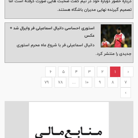
درباره حضور دوباره خود در تیم گفت صحبت هایی صورت گرفته است اما
تصمیم گیرنده نهایی مدیران باشگاه هستند.
استوری احساسی دانیال اسماعیلی فر وایرال شد +
عکس
دانیال اسماعیلی فر با شروع ماه محرم استوری
جدیدی را منتشر کرد.
6
5
4
3
2
1
‹
79
78
...
10
9
8
7
›