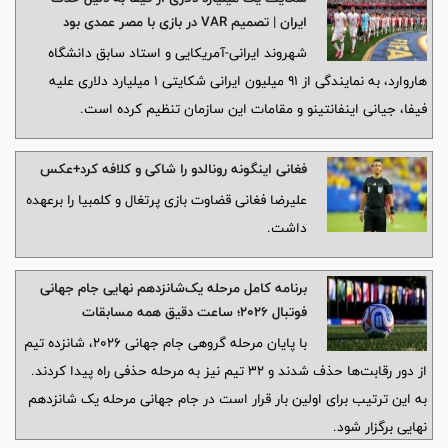
ایران | تصمیم VAR در بازی با مصر عمدی بود
شهروند ایرانی-آمریکایی و استاد سابق دانشگاه
هاروارد، به نمایندگی از ۹۱ میلیون ایرانی شکایتی ۱ میلیارد دلاری علیه
فیفا، جیانی اینفانتینو و مقامات این سازمان تنظیم کرده است.
فغانی اینگونه رونالدو را شاکی و کلافه کرد+عکس
علیرضا فغانی قضاوت بازی پرتغال و کلمبیا را برعهده
داشت.
برنامه کامل مرحله یک‌شانزدهم نهایی جام جهانی
فوتبال ۲۰۲۶؛ ساعت دقیق همه مسابقات
با پایان مرحله گروهی جام جهانی ۲۰۲۶، شانزده تیم
از دور رقابت‌ها حذف شدند و ۳۲ تیم نیز به مرحله حذفی راه پیدا کردند.
به این ترتیب برای اولین بار قرار است در جام جهانی مرحله یک شانزدهم
نهایی برگزار شود.