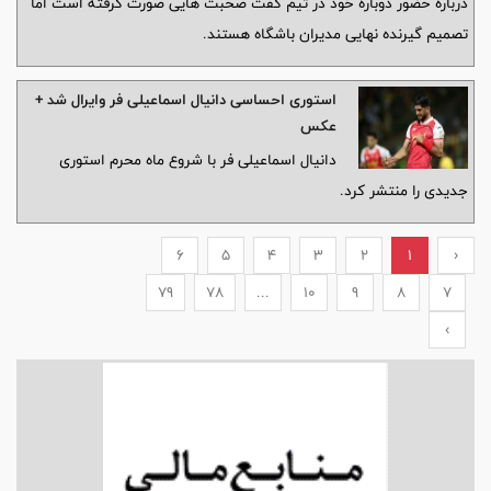
درباره حضور دوباره خود در تیم گفت صحبت هایی صورت گرفته است اما
تصمیم گیرنده نهایی مدیران باشگاه هستند.
استوری احساسی دانیال اسماعیلی فر وایرال شد +
عکس
دانیال اسماعیلی فر با شروع ماه محرم استوری
جدیدی را منتشر کرد.
6
5
4
3
2
1
‹
79
78
...
10
9
8
7
›