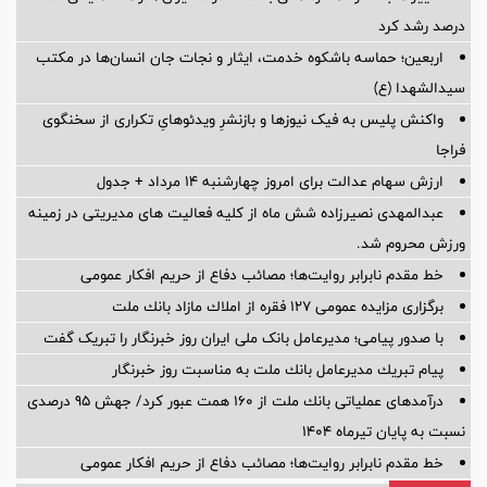
درصد رشد کرد
اربعین؛ حماسه باشکوه خدمت، ایثار و نجات جان انسان‌ها در مکتب
سیدالشهدا (ع)
واکنش پلیس به فیک نیوزها و بازنشرِ ویدئوهایِ تکراری از سخنگوی
فراجا
ارزش سهام عدالت برای امروز چهارشنبه ۱۴ مرداد + جدول
عبدالمهدی نصیرزاده شش ماه از کلیه فعالیت های مدیریتی در زمینه
ورزش محروم شد.
خط مقدم نابرابر روایت‌ها؛ مصائب دفاع از حریم افکار عمومی
برگزاری مزایده عمومی 127 فقره از املاك مازاد بانك ملت
با صدور پیامی؛ مدیرعامل بانک ملی ایران روز خبرنگار را تبریک گفت
پیام تبریك مدیرعامل بانك ملت به مناسبت روز خبرنگار
درآمدهای عملیاتی بانك ملت از 160 همت عبور كرد/ جهش 95 درصدی
نسبت به پایان تیرماه 1404
خط مقدم نابرابر روایت‌ها؛ مصائب دفاع از حریم افکار عمومی