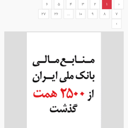
6
5
4
3
2
1
‹
27
26
...
10
9
8
7
›