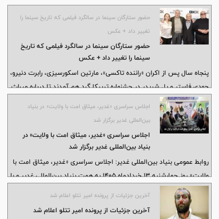
حضور ستارگان سینما در سالگرد فیلمی که تاریخ سینما را
تغییر داد + عکس
حضور ستارگان سینما در سالگرد فیلمی که تاریخ
سینما را تغییر داد + عکس
پنجاه سال پس از اکران «راننده تاکسی»، مارتین اسکورسیزی، رابرت دنیرو،
جودی فاستر و پل شریدر در جشنواره تریبکا گرد هم آمدند تا درباره میراث
ماندگار این فیلم کلاسیک و شباهت مضامین آن با دنیای امروز سخن
اجلاس سراسری «غدیر، میثاق امت با ولایت» در بنیاد
بگویند؛ اثری که به باور سازندگانش همچنان روایتگر تنهایی، انزوا و بحران
بین‌المللی غدیر برگزار شد
ارتباط در عصر مدرن است.
اجلاس سراسری «غدیر، میثاق امت با ولایت» در
بنیاد بین‌المللی غدیر برگزار شد
روابط عمومی بنیاد بین‌المللی غدیر: اجلاس سراسری «غدیر، میثاق امت با
ولایت» روز چهارشنبه ۱۳ خردادماه ۱۴۰۵ به همت بنیاد بین‌المللی غدیر و با
مشارکت وزارت علوم، تحقیقات و فناوری، وزارت امور خارجه، وزارت فرهنگ
آخرین جزئیات از پرونده امیر تتلو اعلام شد
و ارشاد اسلامی و سازمان فرهنگ و ارتباطات اسلامی برگزار شد.
آخرین جزئیات از پرونده امیر تتلو اعلام شد