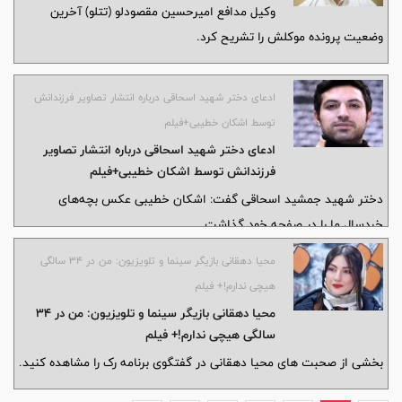
وکیل مدافع امیرحسین مقصودلو (تتلو) آخرین
وضعیت پرونده موکلش را تشریح کرد.
ادعای دختر شهید اسحاقی درباره انتشار تصاویر فرزندانش
توسط اشکان خطیبی+فیلم
ادعای دختر شهید اسحاقی درباره انتشار تصاویر
فرزندانش توسط اشکان خطیبی+فیلم
دختر شهید جمشید اسحاقی گفت: اشکان خطیبی عکس بچه‌های
خردسال ما را در صفحه خود گذاشت
محیا دهقانی بازیگر سینما و تلویزیون: من در ۳۴ سالگی
هیچی ندارم!+ فیلم
محیا دهقانی بازیگر سینما و تلویزیون: من در ۳۴
سالگی هیچی ندارم!+ فیلم
بخشی از صحبت های محیا دهقانی در گفتگوی برنامه رک را مشاهده کنید‌.