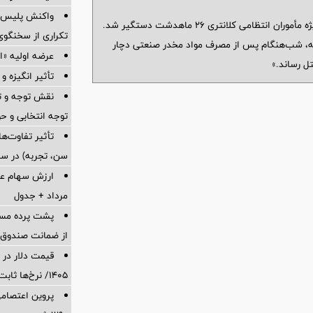
واکنش پلیس به
«فردی که پدر و مادرش را کشته بود، در عملیات ویژه مأموران انتظامی کلانتری ۲۶ ماهدشت دستگیر شد.
تکراری از سخنگوی 
اشته، شب‌هنگام پس از مصرف مواد مخدر صنعتی دچار
عرضه اولیه «احیا۱» ۱۹ مرداد در 
ل رساند.»
تأثیر انگیزه و
نقش توجه و تم
توجه انتخابی و ح
تأثیر تفاوت‌
سن، تجربه) در سب
مرداد + جدول
پشت پرده‌ م
از ضمانت صندوق بازنشس
۱۴۰۵/ نرخ‌ها ثابت ماند؟ +جدول
پروین اعتصامی