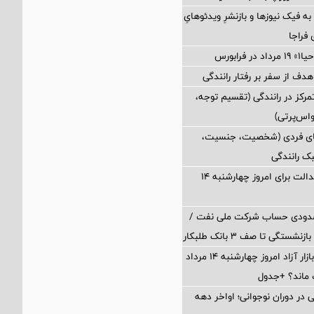
 فیک نیوزها و بازنشرِ ویدئوهایِ
فراجا
فرابورس
 هدف از سفر بر رفتار رانندگی
رکز در رانندگی (تقسیم توجه،
واس‌پرتی)
های فردی (شخصیت، جنسیت،
ک رانندگی
ارزش سهام عدالت برای امروز چهارشنبه ۱۴
سدودی حساب شرکت ملی نفت /
تگی تا صف ۳ بانک طلبکار
قیمت دلار در بازار آزاد امروز چهارشنبه ۱۴ مرداد
 در دوران نوجوانی؛ اواخر دهه