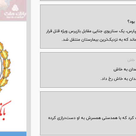
 برادر جوان در تهرانپارس، یک سناریوی جنایی مقابل بازپرس ویژه قتل قرار
شکایت کرد که با همدستی همسرش به او دست‌درازی کرده