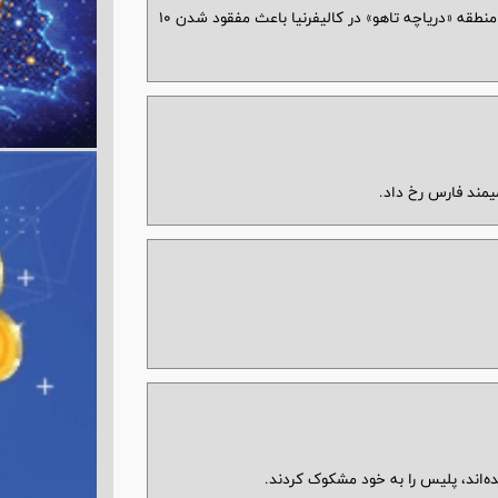
مقامات ایالتی در آمریکا می‌گویند سقوط بهمن در منطقه «دریاچه تاهو» در کالیفرنیا باعث مفقود شدن ۱۰