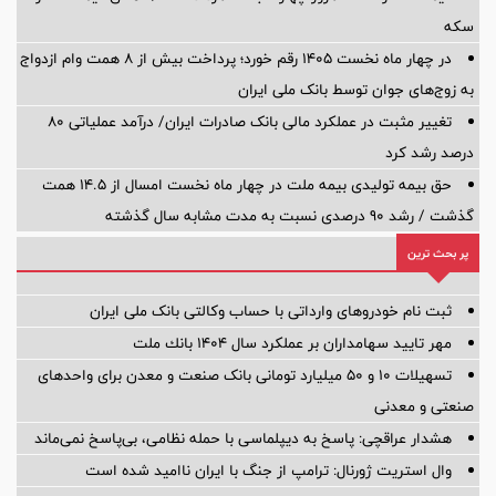
سکه
در چهار ماه نخست ۱۴۰۵ رقم خورد؛ پرداخت بیش از ۸ همت وام ازدواج
به زوج‌های جوان توسط بانک ملی ایران
تغییر مثبت در عملکرد مالی بانک صادرات ایران/ درآمد عملیاتی 80
درصد رشد کرد
حق بیمه تولیدی بیمه ملت در چهار ماه نخست امسال از 14.5 همت
گذشت / رشد 90 درصدی نسبت به مدت مشابه سال گذشته
پر بحث ترین
ثبت نام خودروهای وارداتی با حساب وکالتی بانک ملی ایران
مهر تایید سهامداران بر عملكرد سال ۱۴۰۴ بانك ملت
تسهیلات ١٠ و ۵٠ میلیارد تومانی بانک صنعت و معدن برای واحد‌های
صنعتی و معدنی
هشدار عراقچی: پاسخ به دیپلماسی با حمله نظامی، بی‌پاسخ نمی‌ماند
وال استریت ژورنال: ترامپ از جنگ با ایران ناامید شده است