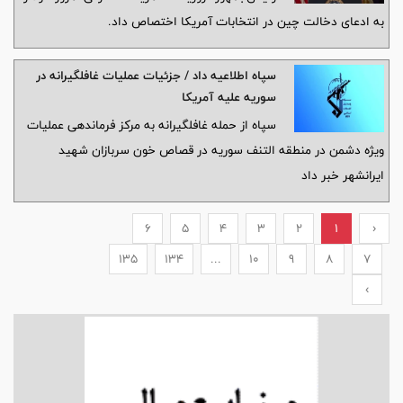
به ادعای دخالت چین در انتخابات آمریکا اختصاص داد.
سپاه اطلاعیه داد / جزئیات عملیات غافلگیرانه در
سوریه علیه آمریکا
سپاه از حمله غافلگیرانه به مرکز فرماندهی عملیات
ویژه دشمن در منطقه التنف سوریه در قصاص خون سربازان شهید
ایرانشهر خبر داد
6
5
4
3
2
1
‹
135
134
...
10
9
8
7
›