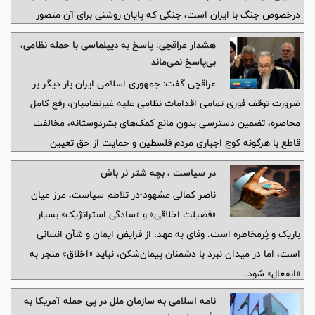
درخصوص جنگ با ایران است، جنگی که پایان روشنی برای آن متصور
نیست.
هشدار عراقچی: پاسخ به دیپلماسی با حمله نظامی،
بی‌پاسخ نمی‌ماند
عراقچی گفت: جمهوری اسلامی ایران بار دیگر بر
ضرورت توقف فوری تمامی اقدامات نظامی علیه غیرنظامیان، رفع کامل
محاصره، تضمین دسترسی بدون مانع کمک‌های بشردوستانه، مخالفت
قاطع با هرگونه کوچ اجباری مردم فلسطین و حمایت از حق تعیین
سرنوشت ملت فلسطین تأکید می‌کند.
در سیاست ، بچه شتر نر باش
ناصر کمالی مشهود-در تلاطم سیاست، مرز میان
«فضیلت اخلاقی» و «سادگی استراتژیک» بسیار
باریک و پُرمخاطره است. وفای به عهد، از فرایض ایمان و شأن انسانی
است، اما در میدان نبرد با دشمنان پیمان‌شکن، نباید «اخلاق» منجر به
«انفعال» شود.
نامه اسلامی به سازمان ملل در پی حمله آمریکا به