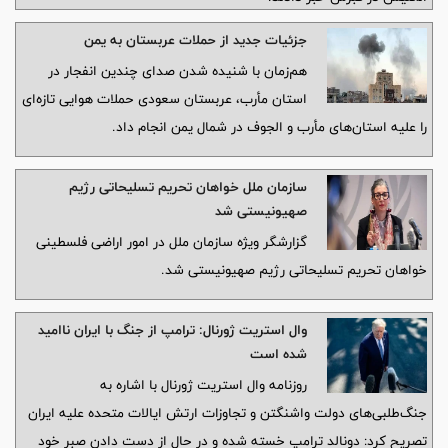
جزئیات جدید از حملات عربستان به یمن
هم‌زمان با شنیده شدن صدای چندین انفجار در
استان مأرب، عربستان سعودی حملات هوایی تازه‌ای
را علیه استان‌های مأرب و الجوف در شمال یمن انجام داد.
سازمان ملل خواهان تحریم تسلیحاتی رژیم
صهیونیستی شد
گزارشگر ویژه سازمان ملل در امور اراضی فلسطینی
خواهان تحریم تسلیحاتی رژیم صهیونیستی شد.
وال استریت ژورنال: ترامپ از جنگ با ایران ناامید
شده است
روزنامه وال استریت ژورنال با اشاره به
جنگ‌طلبی‌های دولت واشنگتن و تجاوزات ارتش ایالات متحده علیه ایران
تصریح کرد: دونالد ترامپ خسته شده و در حال از دست دادن صبر خود