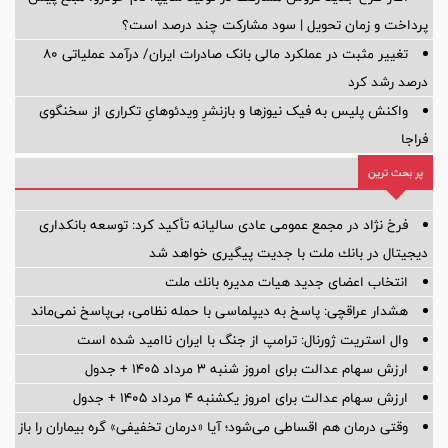
پرداخت و زمان تحویل | سود مشارکت چند درصد است؟
تغییر مثبت در عملکرد مالی بانک صادرات ایران/ درآمد عملیاتی 80
درصد رشد کرد
واکنش پلیس به فیک نیوزها و بازنشرِ ویدئوهایِ تکراری از سخنگوی
فراجا
پر بحث ترین
فرخ نژاد در مجمع عمومی عادی سالیانه تأكید كرد: توسعه بانكداری
دیجیتال در بانك ملت با جدیت پیگیری خواهد شد
انتخاب اعضای جدید هیات مدیره بانك ملت
هشدار عراقچی: پاسخ به دیپلماسی با حمله نظامی، بی‌پاسخ نمی‌ماند
وال استریت ژورنال: ترامپ از جنگ با ایران ناامید شده است
ارزش سهام عدالت برای امروز شنبه ۳ مرداد ۱۴۰۵ + جدول
ارزش سهام عدالت برای امروز یکشنبه ۴ مرداد ۱۴۰۵ + جدول
وقتی درمان هم اقساطی می‌شود؛ آیا «درمان تخفیفی» گره بیماران را باز