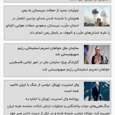
جزئیات جدید از حملات عربستان به یمن
هم‌زمان با شنیده شدن صدای چندین انفجار در
استان مأرب، عربستان سعودی حملات هوایی تازه‌ای
را علیه استان‌های مأرب و الجوف در شمال یمن انجام داد.
سازمان ملل خواهان تحریم تسلیحاتی رژیم
صهیونیستی شد
گزارشگر ویژه سازمان ملل در امور اراضی فلسطینی
خواهان تحریم تسلیحاتی رژیم صهیونیستی شد.
وال استریت ژورنال: ترامپ از جنگ با ایران ناامید
شده است
روزنامه وال استریت ژورنال با اشاره به
جنگ‌طلبی‌های دولت واشنگتن و تجاوزات ارتش ایالات متحده علیه ایران
تصریح کرد: دونالد ترامپ خسته شده و در حال از دست دادن صبر خود