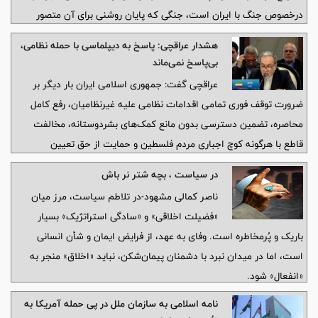
درخصوص جنگ با ایران است، جنگی که پایان روشنی برای آن متصور
نیست.
هشدار عراقچی: پاسخ به دیپلماسی با حمله نظامی،
بی‌پاسخ نمی‌ماند
عراقچی گفت: جمهوری اسلامی ایران بار دیگر بر
ضرورت توقف فوری تمامی اقدامات نظامی علیه غیرنظامیان، رفع کامل
محاصره، تضمین دسترسی بدون مانع کمک‌های بشردوستانه، مخالفت
قاطع با هرگونه کوچ اجباری مردم فلسطین و حمایت از حق تعیین
سرنوشت ملت فلسطین تأکید می‌کند.
در سیاست ، بچه شتر نر باش
ناصر کمالی مشهود-در تلاطم سیاست، مرز میان
«فضیلت اخلاقی» و «سادگی استراتژیک» بسیار
باریک و پُرمخاطره است. وفای به عهد، از فرایض ایمان و شأن انسانی
است، اما در میدان نبرد با دشمنان پیمان‌شکن، نباید «اخلاق» منجر به
«انفعال» شود.
نامه اسلامی به سازمان ملل در پی حمله آمریکا به