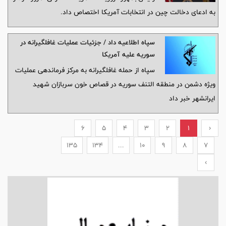
به ادعای دخالت چین در انتخابات آمریکا اختصاص داد.
سپاه اطلاعیه داد / جزئیات عملیات غافلگیرانه در
سوریه علیه آمریکا
سپاه از حمله غافلگیرانه به مرکز فرماندهی عملیات
ویژه دشمن در منطقه التنف سوریه در قصاص خون سربازان شهید
ایرانشهر خبر داد
6
5
4
3
2
1
‹
135
134
...
10
9
8
7
›