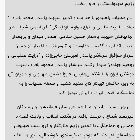
رژیم صهیونیستی را فرو ریخت.
این عملیات راهبردی با هدایت و تدبیر سپهبد پاسدار محمد باقری "
نماد عقلانیت نظامی و طراح موازنه بازدارندگی"، فرماندهی شجاعانه و
الهام‌بخش سپهبد پاسدار حسین سلامی "علمدار میدان و پرچمدار
اقتدار انقلاب و گفتمان مقاومت" و "نبوغ فنی و اقتدار تهاجمی"
سردار سرافراز سرلشکر پاسدار امیرعلی حاجی‌زاده و "درایت عملیاتی و
روحیه جهادی" سردار رشید سرلشکر پاسدار محمود باقری، قدرت
موشکی ایران را با شگفتی‌هایش به رخ دشمن صهیونی و حامیان آن
به ویژه حاکمان تبهکار کاخ سفید کشید و صحنه عملیات را به
نمایشگاه اقتدار ایران و ایرانی تبدیل کرد.
این چهار سردار بلندآوازه با همراهی سایر فرماندهان و رزمندگان
غیرتمند شجاع و تربیت یافته در مکتب انقلاب و ولایت فقیه با
همدلی و هماهنگی، با تحقیر رژیم جنایتکار و تروریست صهیونی
حماسه‌ای آفریدند که موجبات خرسندی، خوشحالی، شور و شعف