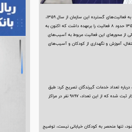
به گزارش پارسینه سید جواد حسینی در گفت‌وگو با ایسنا، با اشاره به فعالیت‌های گسترده این سازمان از سال 1359،
اظهار کرد: سازمان بهزیستی در ابتدای شروع فعالیت خود در سال 1359 حدود 8 فعالیت را برعهده داشت که اکنون به
کی از محورهای این فعالیت مربوط به آسیب‌های
غال، آموزش و نگهداری از کودکان و آسیب‌های
 کار ایرانی هستند، درباره تعداد خدمات گیرندگان تصریح کرد: طبق
آمار سال 1403، حدود 12 هزار و 663 پرونده فعال در حوزه کودکان کار ثبت شده که از این تعداد، 9897 نفر در مراکز
ود، تنها منحصر به کودکان خیابانی نیست، توضیح