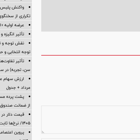
واکنش پلیس به
تکراری از سخنگوی 
عرضه اولیه «احیا۱» ۱۹ مرداد در 
تأثیر انگیزه و
نقش توجه و تم
توجه انتخابی و ح
تأثیر تفاوت‌
سن، تجربه) در سب
مرداد + جدول
پشت پرده‌ م
از ضمانت صندوق بازنشس
۱۴۰۵/ نرخ‌ها ثابت ماند؟ +جدول
پروین اعتصامی