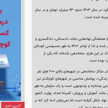
رئیس سازمان بهزیستی با اشاره به اعتبارات اختصاص‌یافته، اظهار کرد: در سال 1403 حدود 93 میلیارد تومان و در سال
ز اواخر سال 1402 و اوایل سال 1403 در تهران با هماهنگی نهادهایی مانند دادستانی، دادگستری و
شهرداری، فرایند ساماندهی کودکان خیابانی با سرعت بیشتری دنبال شده و لذا از اواخر 1402 به طور محسوسی کودکان
ر تهران کاهش یافته است. به طوریکه در تهران 4000 کودک در این طرح، ساماندهی شده‌اند که یکی از
ی» بوده است.
البته در این زمینه از وجود چند چالش سخن گفت و ادامه داد: بیشتر مراکز ساماندهی در شهرهای بالای 200 هزار نفر
بت زندگی»، پوشش مناسبی در شهرهای کوچک‌تر نیز
ضوعی چندلایه و چندوجهی است و یک سازمان به طور
مانند آموزش و پرورش، کمیته امداد، وزارت کشور
هاد شکل گرفته است اما نمی‌توان ادعا کرد که در
آخرین اخبار
این موضوع را حل کرد.