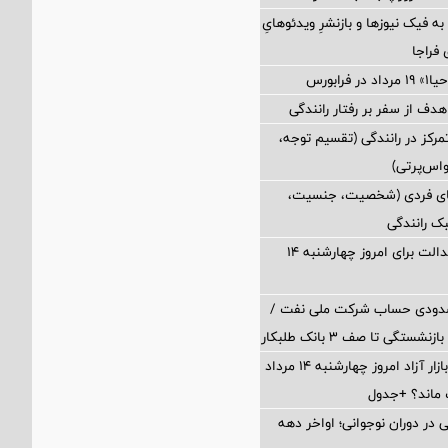
 فیک نیوزها و بازنشرِ ویدئوهایِ
فراجا
فرابورس
 هدف از سفر بر رفتار رانندگی
رکز در رانندگی (تقسیم توجه،
واس‌پرتی)
های فردی (شخصیت، جنسیت،
ک رانندگی
ارزش سهام عدالت برای امروز چهارشنبه ۱۴
سدودی حساب شرکت ملی نفت /
تگی تا صف ۳ بانک طلبکار
قیمت دلار در بازار آزاد امروز چهارشنبه ۱۴ مرداد
 در دوران نوجوانی؛ اواخر دهه