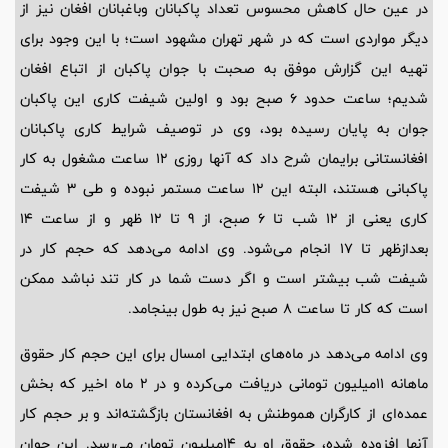
در عین حال کاهش محسوس تعداد پاکبانان وباغبانان افغان نیز از
دیگر مواردی است که در شهر تهران مشهود است؛ با این وجود برای
تهیه این گزارش موفق به صحبت با جوان پاکبان از اتباع افغان
شدیم؛ ساعت حدود 6 صبح بود و اولین شیفت کاری این پاکبان
جوان به پایان رسیده بود، وی در توصیف شرایط کاری پاکبانان
افغانستانی برایمان شرح داد که آنها روزی 12 ساعت مشغول به کار
پاکبانی هستند، البته این 12 ساعت مستمر نبوده و طی 3 شیفت
کاری یعنی از 12 شب تا 6 صبح، از 9 تا 12 ظهر و از ساعت 14
بعدازظهر تا 17 انجام می‌شود. وی ادامه می‌دهد که حجم کار در
شیفت شب بیشتر است و اگر دست شما در کار تند نباشد ممکن
است که کار تا ساعت 8 صبح نیز به طول بینجامد.
وی ادامه می‌دهد در ماه‌های ابتدایی امسال برای این حجم کار حقوق
ماهانه 11‌میلیون تومانی دریافت می‌کرده و در 2 ماه اخیر که بخش
عمده‌ای از کارگران هموطنش به افغانستان بازگشته‌اند و بر حجم کار
آنها افزوده شده، حقوق او به 14‌میلیون تومان می‌رسد. این جوان