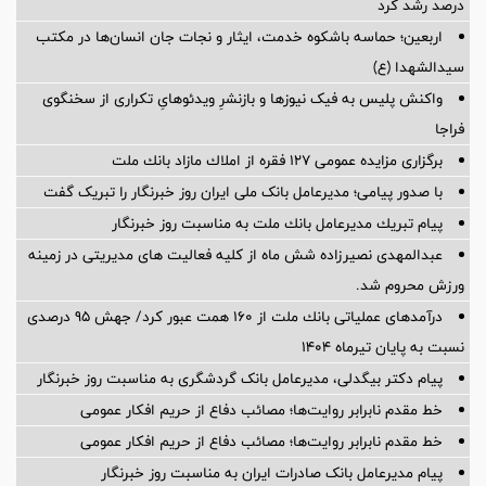
درصد رشد کرد
اربعین؛ حماسه باشکوه خدمت، ایثار و نجات جان انسان‌ها در مکتب
سیدالشهدا (ع)
واکنش پلیس به فیک نیوزها و بازنشرِ ویدئوهایِ تکراری از سخنگوی
فراجا
برگزاری مزایده عمومی 127 فقره از املاك مازاد بانك ملت
با صدور پیامی؛ مدیرعامل بانک ملی ایران روز خبرنگار را تبریک گفت
پیام تبریك مدیرعامل بانك ملت به مناسبت روز خبرنگار
عبدالمهدی نصیرزاده شش ماه از کلیه فعالیت های مدیریتی در زمینه
ورزش محروم شد.
درآمدهای عملیاتی بانك ملت از 160 همت عبور كرد/ جهش 95 درصدی
نسبت به پایان تیرماه 1404
پیام دکتر بیگدلی، مدیرعامل بانک گردشگری به مناسبت روز خبرنگار
خط مقدم نابرابر روایت‌ها؛ مصائب دفاع از حریم افکار عمومی
خط مقدم نابرابر روایت‌ها؛ مصائب دفاع از حریم افکار عمومی
پیام مدیرعامل بانک صادرات ایران به مناسبت روز خبرنگار