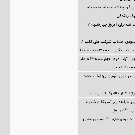
های فردی (شخصیت، جنسیت،
ک رانندگی
ارزش سهام عدالت برای امروز چهارشنبه ۱۴
سدودی حساب شرکت ملی نفت /
تگی تا صف ۳ بانک طلبکار
قیمت دلار در بازار آزاد امروز چهارشنبه ۱۴ مرداد
 در دوران نوجوانی؛ اواخر دهه
 اعتبار کالابرگ از این ماه
یر خزانه‌داری آمریکا درخصوص
یی تنگه هرمز
جینه خودروهای لوکسش رونمایی