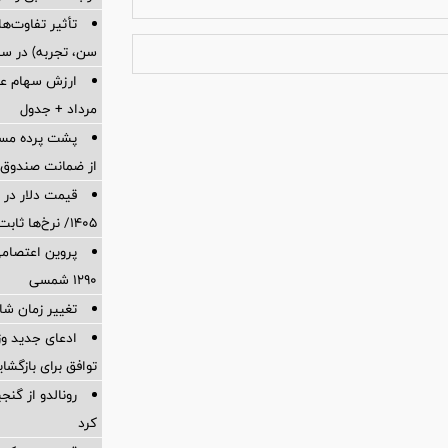
تأثیر تفاوت‌
سن، تجربه) در سب
مرداد + جدول
پشت پرده‌ م
از ضمانت صندوق بازنشس
۱۴۰۵/ نرخ‌ها ثابت ماند؟ +جدول
پروین اعتصامی
۱۲۹۰ شمسی
تغییر زمان شارژ
ادعای جدید وز
توافق برای بازگشا
رونالدو از گن
کرد