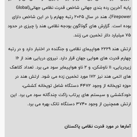
پایه آخرین رده بندی جهانی شاخص قدرت نظامی جهانی(Global
Firepower)، هند در سال 2025 رتبه چهارم را در این شاخص دارای
بوده است. گزارش های گوناگون بودجه نظامی هند را چیزی در حدود
75 میلیارد دلار تخمین می زنند.
ارتش هند 2229 هواپیمای نظامی و جنگنده در اختبار دارد و در رتبه
چهارم قدرت های هوایی جهان قرار دارد. نیروی دریایی هند از 16
زیردریایی، 11 ناوشکن، و 2 ناو هواپیمابر سود می برد. تعداد کلاهک
های اتمی هند نیز 172 مورد تخمین زده می شود. ارتش هند در
حوزه توپخانه از وجود 4472 دستگاه شامل توپخانه کششی،
خودکششی و سیستم های پرتاب راکت چندگانه سود می برد. این
ارتش همچنین از وجود 3740 دستگاه تانک بهره می برد.
آمارها در مورد قدرت نظامی پاکستان