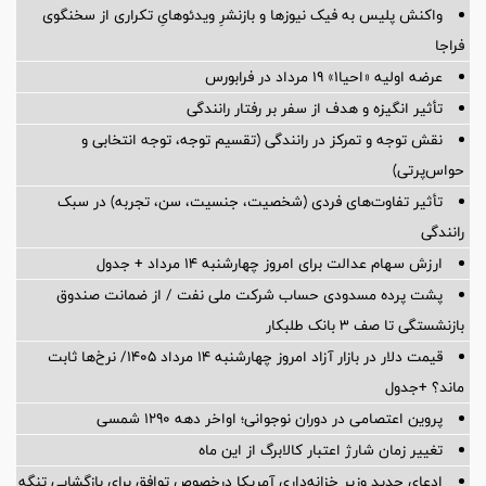
واکنش پلیس به فیک نیوزها و بازنشرِ ویدئوهایِ تکراری از سخنگوی
فراجا
عرضه اولیه «احیا۱» ۱۹ مرداد در فرابورس
تأثیر انگیزه و هدف از سفر بر رفتار رانندگی
نقش توجه و تمرکز در رانندگی (تقسیم توجه، توجه انتخابی و
حواس‌پرتی)
تأثیر تفاوت‌های فردی (شخصیت، جنسیت، سن، تجربه) در سبک
رانندگی
ارزش سهام عدالت برای امروز چهارشنبه ۱۴ مرداد + جدول
پشت پرده‌ مسدودی حساب شرکت ملی نفت / از ضمانت صندوق
بازنشستگی تا صف ۳ بانک طلبکار
قیمت دلار در بازار آزاد امروز چهارشنبه ۱۴ مرداد ۱۴۰۵/ نرخ‌ها ثابت
ماند؟ +جدول
پروین اعتصامی در دوران نوجوانی؛ اواخر دهه ۱۲۹۰ شمسی
تغییر زمان شارژ اعتبار کالابرگ از این ماه
ادعای جدید وزیر خزانه‌داری آمریکا درخصوص توافق برای بازگشایی تنگه