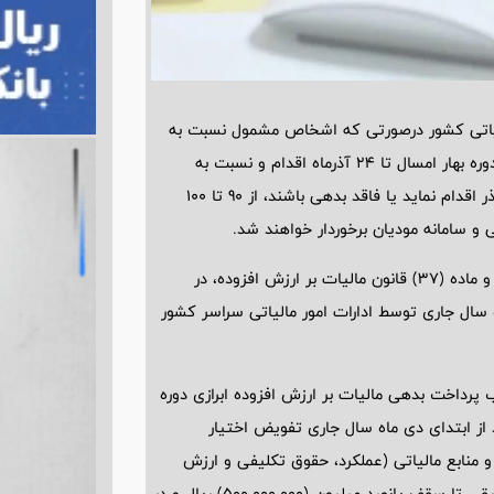
مالیاتی کشور درصورتی که اشخاص مشمول نسبت به
اصلاح، تکمیل و یا مسترد نمودن اظهارنامه مالیات بر ارزش افزوده دوره بهار امسال تا 24 آذرماه اقدام و نسبت به
پرداخت و یا ترتیب پرداخت مالیات بر ارزش افزوده متعلق تا 28 آذر اقدام نماید یا فاقد بدهی باشند، از 90 تا 100
ضمنا بخشودگی 100 درصدی جریمه های موضوع بند (ب) ماده (36) و ماده (37) قانون مالیات بر ارزش افزوده، در
دهی مالیات بر ارزش افزوده دوره بهار تا 28 آذرماه سال جاری توسط ادارات امور مالیاتی سراسر کشور
پرداخت بدهی مالیات بر ارزش افزوده ابرازی دوره
 28 آذر 1403 اقدام ننموده باشند از ابتدای دی ماه سال جاری تفویض اختیار
 منابع مالیاتی (عملکرد، حقوق تکلیفی و ارزش
افزوده) حداکثر تا بیست و پنج درصد (25٪)، و یا برای اشخاص حقیقی تا سقف پانصد میلیون (500.000.000) ریال و در