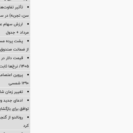
تأثیر تفاوت‌
سن، تجربه) در سب
مرداد + جدول
پشت پرده‌ م
از ضمانت صندوق بازنشس
۱۴۰۵/ نرخ‌ها ثابت ماند؟ +جدول
پروین اعتصامی
۱۲۹۰ شمسی
تغییر زمان شارژ
ادعای جدید وز
توافق برای بازگشا
رونالدو از گن
کرد