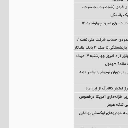
های فردی (شخصیت، جنسیت،
ک رانندگی
ارزش سهام عدالت برای امروز چهارشنبه ۱۴
سدودی حساب شرکت ملی نفت /
تگی تا صف ۳ بانک طلبکار
قیمت دلار در بازار آزاد امروز چهارشنبه ۱۴ مرداد
 در دوران نوجوانی؛ اواخر دهه
 اعتبار کالابرگ از این ماه
یر خزانه‌داری آمریکا درخصوص
یی تنگه هرمز
جینه خودروهای لوکسش رونمایی