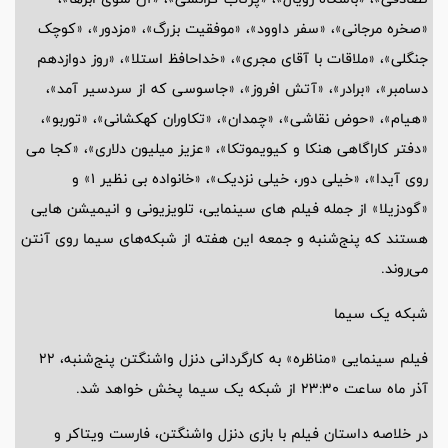
«صخره مرجانی»، «سفر داوود»، «موفقیت بزرگ»، «مزدور»، «کوچک
جنگلی»، «ملاقات با آقای مجری»، «خداحافظ استلا»، «روز دوازدهم
دسامبر»، «برادر»، «آتش افروز»، «جاسوسی که از سردسیر آمد»،
«هیام»، «حوض نقاشی»، «چمدان»، «تکاوران کهکشانی»، «توربو»،
«دفتر کاراگاهی هنکا و کیویموتکا»، «عزیز میلیون دلاری»، «کجا می
روی آیدا»، «خیلی دور، خیلی نزدیک»، «خانواده بی نظیر 1» و
«گودزیلا» از جمله فیلم های سینمایی، تلویزیونی و انیمیشن هایی
هستند که پنج‌شنبه و جمعه این هفته از شبکه‌های سیما روی آنتن
می‌روند.
شبکه یک سیما
فیلم سینمایی «مناظره» به کارگردانی دنزل واشنگتن پنج‌شنبه، 22
آذر ماه ساعت 23:30 از شبکه یک سیما پخش خواهد شد.
در خلاصه داستان فیلم با بازی دنزل واشنگتن، فارست ویتاکر و