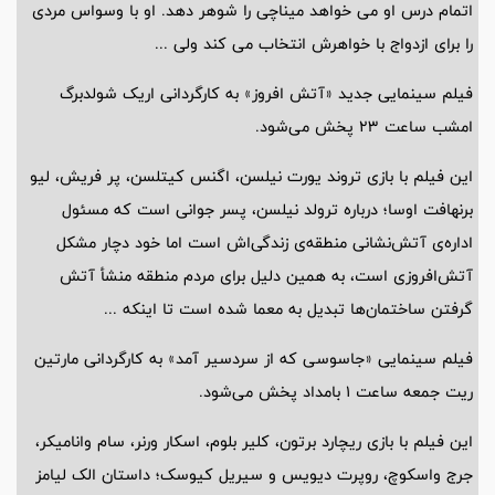
اتمام درس او می خواهد میناچی را شوهر دهد. او با وسواس مردی
را برای ازدواج با خواهرش انتخاب می کند ولی ...
فیلم سینمایی جدید «آتش افروز» به کارگردانی اریک شولدبرگ
امشب ساعت 23 پخش می‌شود.
این فیلم با بازی تروند یورت نیلسن، اگنس کیتلسن، پر فریش، لیو
برنهافت اوسا؛ درباره ترولد نیلسن، پسر جوانی است که مسئول
اداره‌ی آتش‌نشانی منطقه‌ی زندگی‌اش است اما خود دچار مشکل
آتش‌افروزی است، به همین دلیل برای مردم منطقه منشأ آتش
گرفتن ساختمان‌ها تبدیل به معما شده است تا اینکه ...
فیلم سینمایی «جاسوسی که از سردسیر آمد» به کارگردانی مارتین
ریت جمعه ساعت 1 بامداد پخش می‌شود.
این فیلم با بازی ریچارد برتون، کلیر بلوم، اسکار ورنر، سام وانامیکر،
جرج واسکوچ، روپرت دیویس و سیریل کیوسک؛ داستان الک لیامز