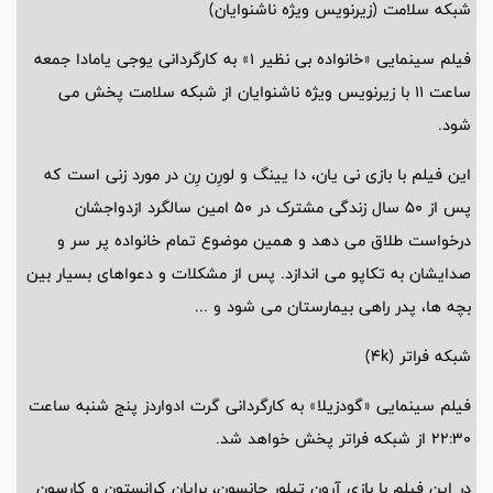
شبکه سلامت (زیرنویس ویژه ناشنوایان)
فیلم سینمایی «خانواده بی نظیر 1» به کارگردانی یوجی یامادا جمعه
ساعت 11 با زیرنویس ویژه ناشنوایان از شبکه سلامت پخش می
شود.
این فیلم با بازی نی یان، دا یینگ و لورِن رِن در مورد زنی است که
پس از 50 سال زندگی مشترک در 50 امین سالگرد ازدواجشان
درخواست طلاق می دهد و همین موضوع تمام خانواده پر سر و
صدایشان به تکاپو می اندازد. پس از مشکلات و دعواهای بسیار بین
بچه ها، پدر راهی بیمارستان می شود و ...
شبکه فراتر (4k)
فیلم سینمایی «گودزیلا» به کارگردانی گرت ادواردز پنج شنبه ساعت
22:30 از شبکه فراتر پخش خواهد شد.
در این فیلم با بازی آرون تیلور جانسون، برایان کرانستون و کارسون