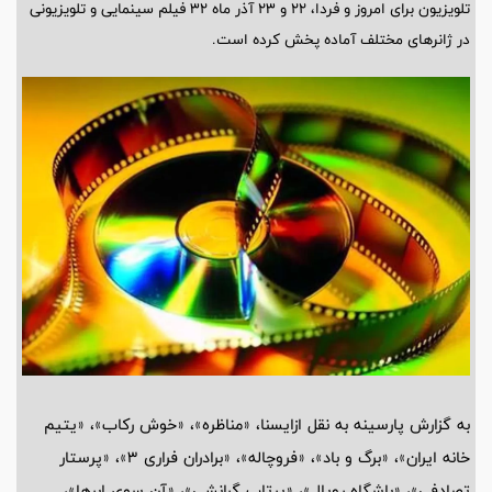
تلویزیون برای امروز و فردا، ۲۲ و ۲۳ آذر ماه ۳۲ فیلم سینمایی و تلویزیونی
در ژانرهای مختلف آماده پخش کرده است.
به گزارش پارسینه به نقل ازایسنا، «مناظره»، «خوش رکاب»، «یتیم
خانه ایران»، «برگ و باد»، «فروچاله»، «برادران فراری 3»، «پرستار
تصادفی»، «باشگاه رویال»، «پرتاب گرانشی»، «آن سوی ابرها»،