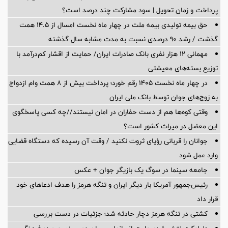
پرداخت و زمان تحویل | سود مشارکت چند درصد است؟
حق بیمه تولیدی بیمه ملت در چهار ماه نخست امسال از 14.5 همت
گذشت / رشد 90 درصدی نسبت به مدت مشابه سال گذشته
مهمانی ۱۲ هزار نفری بانک صادرات ایران/ حمایت از اقشار کم‌درآمد با
توزیع بسته‌های معیشتی
در چهار ماه نخست ۱۴۰۵ رقم خورد؛ پرداخت بیش از ۸ همت وام ازدواج
به زوج‌های جوان توسط بانک ملی ایران
وقتی کوه‌ها هم از دست حفاران در امان نیستند//چه کسی پاسخگوی
این معضل در میراث کشور است؟
جوانان را قربانی رؤیای ثروت نکنید / وقت آن رسیده که دستگاه قضایی
وارد عمل شود
جامعه سینما در سوگ یک بازیگر جوان + عکس
رئیس‌جمهور آمریکا بار دیگر ایران و تنگه هرمز را هدف ادعاهای خود
قرار داد
کشتی در تنگه هرمز دچار حادثه شد؛ جزئیات در دست بررسی