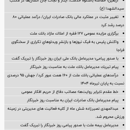
اربعین؛ حماسه باشکوه خدمت، ایثار و نجات جان انسان‌ها در مکتب
سیدالشهدا (ع)
تغییر مثبت در عملکرد مالی بانک صادرات ایران/ درآمد عملیاتی 80
درصد رشد کرد
برگزاری مزایده عمومی 127 فقره از املاك مازاد بانك ملت
واکنش پلیس به فیک نیوزها و بازنشرِ ویدئوهایِ تکراری از سخنگوی
فراجا
با صدور پیامی؛ مدیرعامل بانک ملی ایران روز خبرنگار را تبریک گفت
پیام تبریك مدیرعامل بانك ملت به مناسبت روز خبرنگار
درآمدهای عملیاتی بانك ملت از 160 همت عبور كرد/ جهش 95 درصدی
نسبت به پایان تیرماه 1404
خط مقدم نابرابر روایت‌ها؛ مصائب دفاع از حریم افکار عمومی
پیام مدیرعامل بانک صادرات ایران به مناسبت روز خبرنگار
عبدالمهدی نصیرزاده شش ماه از کلیه فعالیت های مدیریتی در زمینه
ورزش محروم شد.
مدیرعامل بیمه ملت با صدور پیامی روز خبرنگار را تبریک گفت