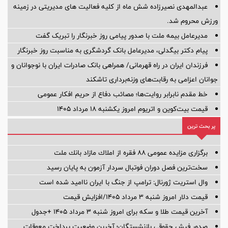
عبدالمهدی نصیرزاده شش ماه از کلیه فعالیت های مدیریتی در زمینه
ورزش محروم شد.
مدیرعامل بیمه ملت با صدور پیامی روز خبرنگار را تبریک گفت
پیام دکتر بیگدلی، مدیرعامل بانک گردشگری به مناسبت روز خبرنگار
فرزندان ایران در راه قهرمانی/ همراهی بانک صادرات ایران با نوجوانان و
جوانان اعزامی به رقابت‌های وزنه‌برداری تاشکند
خط مقدم نابرابر روایت‌ها؛ مصائب دفاع از حریم افکار عمومی
قیمت بیت‌کوین و اتریوم امروز یکشنبه ۱۸ مرداد ۱۴۰۵
پر بحث ترین
برگزاری مزایده عمومی 88 فقره از املاك مازاد بانك ملت
سخت‌ترین فصل دوران فوتبال سردار آزمون به پایان رسید
وال استریت ژورنال: ترامپ از جنگ با ایران ناامید شده است
قیمت دلار امروز شنبه ۳ مرداد ۱۴۰۵/افزایش قیمت
آخرین قیمت طلا و سکه برای امروز شنبه ۳ مرداد ۱۴۰۵ +جدول
صدور فیش حقوقی بازنشستگان؛ آخرین وضعیت پرداخت معوقات