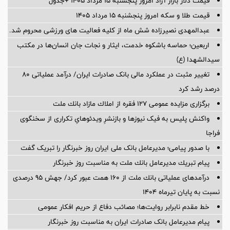
قیمت دلار بازار آزاد امروز پنجشنبه ۱۵ مرداد ۱۴۰۵ +جدول
قیمت طلا و سکه امروز پنجشنبه ۱۵ مرداد ۱۴۰۵
عبدالمهدی نصیرزاده شش ماه از کلیه فعالیت های ورزشی محروم شد.
اربعین؛ حماسه باشکوه خدمت، ایثار و نجات جان انسان‌ها در مکتب
سیدالشهدا (ع)
تغییر مثبت در عملکرد مالی بانک صادرات ایران/ درآمد عملیاتی 80
درصد رشد کرد
برگزاری مزایده عمومی 127 فقره از املاك مازاد بانك ملت
واکنش پلیس به فیک نیوزها و بازنشرِ ویدئوهایِ تکراری از سخنگوی
فراجا
با صدور پیامی؛ مدیرعامل بانک ملی ایران روز خبرنگار را تبریک گفت
پیام تبریك مدیرعامل بانك ملت به مناسبت روز خبرنگار
درآمدهای عملیاتی بانك ملت از 160 همت عبور كرد/ جهش 95 درصدی
نسبت به پایان تیرماه 1404
خط مقدم نابرابر روایت‌ها؛ مصائب دفاع از حریم افکار عمومی
پیام مدیرعامل بانک صادرات ایران به مناسبت روز خبرنگار